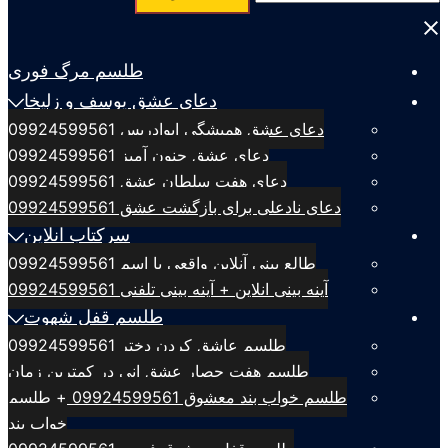
برای:
Close
menu
طلسم مرگ فوری
دعای عشق یوسف و زلیخا
دعای عشق همیشگی ابوادریس 09924599561
دعای عشق جنون آمیز 09924599561
دعای هفت سلطان عشق 09924599561
دعای نادعلی برای بازگشت عشق 09924599561
سرکتاب انلاین
طالع بینی آنلاین واقعی با اسم 09924599561
آینه بینی انلاین + آینه بینی تلفنی 09924599561
طلسم قفل شهوت
طلسم عاشق کردن دختر 09924599561
طلسم هفت حصار عشق انی در کمترین زمان
طلسم خواب بند معشوق 09924599561 + طلسم
خواب بند