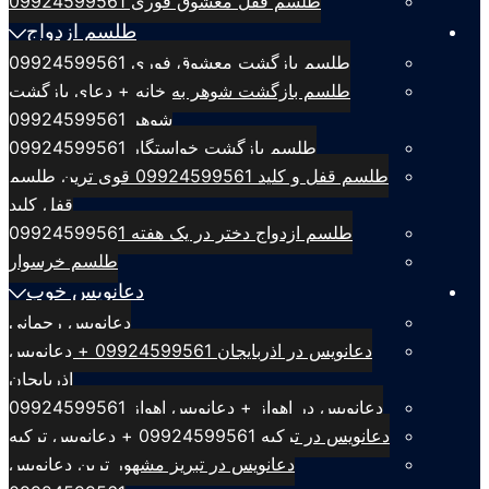
طلسم قفل معشوق فوری 09924599561
طلسم ازدواج
طلسم بازگشت معشوق فوری 09924599561
طلسم بازگشت شوهر به خانه + دعای بازگشت
شوهر 09924599561
طلسم بازگشت خواستگار 09924599561
طلسم قفل و کلید 09924599561 قوی ترین طلسم
قفل کلید
طلسم ازدواج دختر در یک هفته 09924599561
طلسم خرسوار
دعانویس خوب
دعانویس رحمانی
دعانویس در اذربایجان 09924599561 + دعانویس
اذربایجان
دعانویس در اهواز + دعانویس اهواز 09924599561
دعانویس در ترکیه 09924599561 + دعانویس ترکیه
دعانویس در تبریز مشهور ترین دعانویس