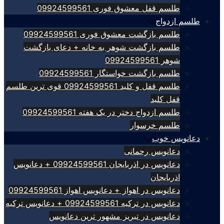
طلسم قفل معشوق فوری 09924599561
طلسم ازدواج
طلسم بازگشت معشوق فوری 09924599561
طلسم بازگشت شوهر به خانه + دعای بازگشت
شوهر 09924599561
طلسم بازگشت خواستگار 09924599561
طلسم قفل و کلید 09924599561 قوی ترین طلسم
قفل کلید
طلسم ازدواج دختر در یک هفته 09924599561
طلسم خرسوار
دعانویس خوب
دعانویس رحمانی
دعانویس در اذربایجان 09924599561 + دعانویس
اذربایجان
دعانویس در اهواز + دعانویس اهواز 09924599561
دعانویس در ترکیه 09924599561 + دعانویس ترکیه
دعانویس در تبریز مشهور ترین دعانویس