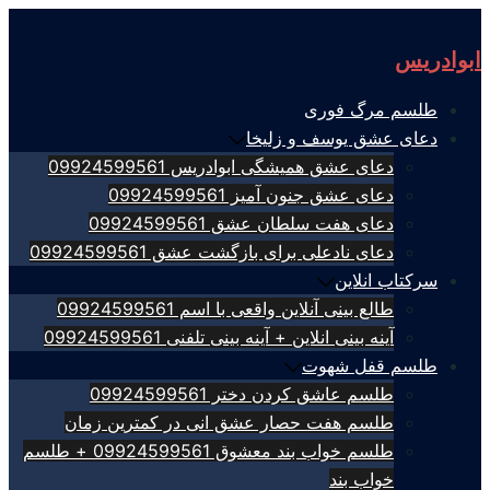
Skip
to
ابوادریس
content
طلسم مرگ فوری
دعای عشق یوسف و زلیخا
دعای عشق همیشگی ابوادریس 09924599561
دعای عشق جنون آمیز 09924599561
دعای هفت سلطان عشق 09924599561
دعای نادعلی برای بازگشت عشق 09924599561
سرکتاب انلاین
طالع بینی آنلاین واقعی با اسم 09924599561
آینه بینی انلاین + آینه بینی تلفنی 09924599561
طلسم قفل شهوت
طلسم عاشق کردن دختر 09924599561
طلسم هفت حصار عشق انی در کمترین زمان
طلسم خواب بند معشوق 09924599561 + طلسم
خواب بند