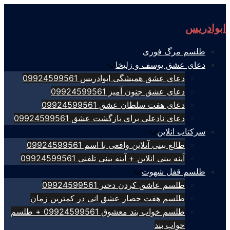
Skip
to
ابوادریس
content
طلسم مرگ فوری
دعای عشق یوسف و زلیخا
دعای عشق همیشگی ابوادریس 09924599561
دعای عشق جنون آمیز 09924599561
دعای هفت سلطان عشق 09924599561
دعای نادعلی برای بازگشت عشق 09924599561
سرکتاب انلاین
طالع بینی آنلاین واقعی با اسم 09924599561
آینه بینی انلاین + آینه بینی تلفنی 09924599561
طلسم قفل شهوت
طلسم عاشق کردن دختر 09924599561
طلسم هفت حصار عشق انی در کمترین زمان
طلسم خواب بند معشوق 09924599561 + طلسم
خواب بند