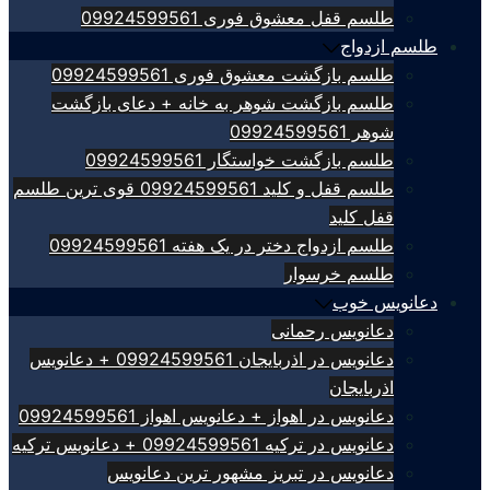
طلسم قفل معشوق فوری 09924599561
طلسم ازدواج
طلسم بازگشت معشوق فوری 09924599561
طلسم بازگشت شوهر به خانه + دعای بازگشت
شوهر 09924599561
طلسم بازگشت خواستگار 09924599561
طلسم قفل و کلید 09924599561 قوی ترین طلسم
قفل کلید
طلسم ازدواج دختر در یک هفته 09924599561
طلسم خرسوار
دعانویس خوب
دعانویس رحمانی
دعانویس در اذربایجان 09924599561 + دعانویس
اذربایجان
دعانویس در اهواز + دعانویس اهواز 09924599561
دعانویس در ترکیه 09924599561 + دعانویس ترکیه
دعانویس در تبریز مشهور ترین دعانویس