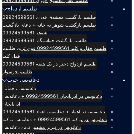
طلسم قفل معشوق فوری 09924599561
طلسم ازدواج
طلسم بازگشت معشوق فوری 09924599561
طلسم بازگشت شوهر به خانه + دعای بازگشت
شوهر 09924599561
طلسم بازگشت خواستگار 09924599561
طلسم قفل و کلید 09924599561 قوی ترین طلسم
قفل کلید
طلسم ازدواج دختر در یک هفته 09924599561
طلسم خرسوار
دعانویس خوب
دعانویس رحمانی
دعانویس در اذربایجان 09924599561 + دعانویس
اذربایجان
دعانویس در اهواز + دعانویس اهواز 09924599561
دعانویس در ترکیه 09924599561 + دعانویس ترکیه
دعانویس در تبریز مشهور ترین دعانویس