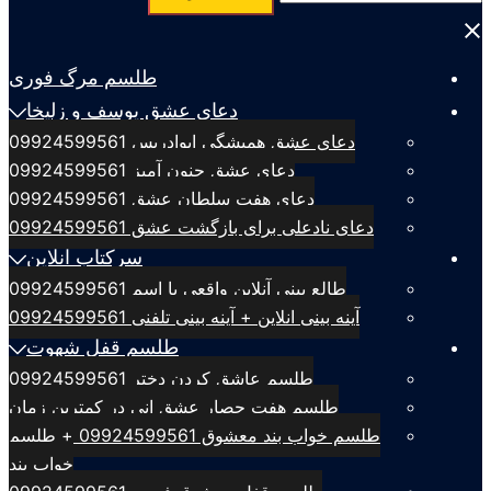
برای:
Close
menu
طلسم مرگ فوری
دعای عشق یوسف و زلیخا
دعای عشق همیشگی ابوادریس 09924599561
دعای عشق جنون آمیز 09924599561
دعای هفت سلطان عشق 09924599561
دعای نادعلی برای بازگشت عشق 09924599561
سرکتاب انلاین
طالع بینی آنلاین واقعی با اسم 09924599561
آینه بینی انلاین + آینه بینی تلفنی 09924599561
طلسم قفل شهوت
طلسم عاشق کردن دختر 09924599561
طلسم هفت حصار عشق انی در کمترین زمان
طلسم خواب بند معشوق 09924599561 + طلسم
خواب بند