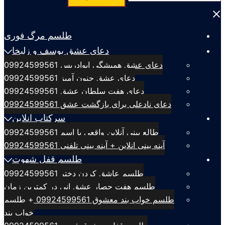
برای:
Close
menu
طلسم مرگ فوری
دعای عشق یوسف و زلیخا
دعای عشق همیشگی ابوادریس 09924599561
دعای عشق جنون آمیز 09924599561
دعای هفت سلطان عشق 09924599561
دعای نادعلی برای بازگشت عشق 09924599561
سرکتاب انلاین
طالع بینی آنلاین واقعی با اسم 09924599561
آینه بینی انلاین + آینه بینی تلفنی 09924599561
طلسم قفل شهوت
طلسم عاشق کردن دختر 09924599561
طلسم هفت حصار عشق انی در کمترین زمان
طلسم خواب بند معشوق 09924599561 + طلسم
خواب بند