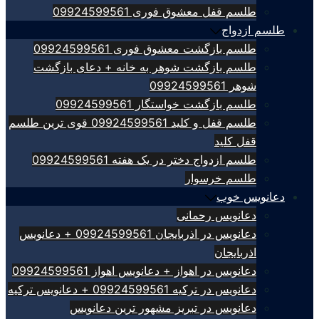
طلسم قفل معشوق فوری 09924599561
طلسم ازدواج
طلسم بازگشت معشوق فوری 09924599561
طلسم بازگشت شوهر به خانه + دعای بازگشت
شوهر 09924599561
طلسم بازگشت خواستگار 09924599561
طلسم قفل و کلید 09924599561 قوی ترین طلسم
قفل کلید
طلسم ازدواج دختر در یک هفته 09924599561
طلسم خرسوار
دعانویس خوب
دعانویس رحمانی
دعانویس در اذربایجان 09924599561 + دعانویس
اذربایجان
دعانویس در اهواز + دعانویس اهواز 09924599561
دعانویس در ترکیه 09924599561 + دعانویس ترکیه
دعانویس در تبریز مشهور ترین دعانویس