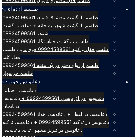
طلسم قفل معشوق فوری 09924599561
طلسم ازدواج
طلسم بازگشت معشوق فوری 09924599561
طلسم بازگشت شوهر به خانه + دعای بازگشت
شوهر 09924599561
طلسم بازگشت خواستگار 09924599561
طلسم قفل و کلید 09924599561 قوی ترین طلسم
قفل کلید
طلسم ازدواج دختر در یک هفته 09924599561
طلسم خرسوار
دعانویس خوب
دعانویس رحمانی
دعانویس در اذربایجان 09924599561 + دعانویس
اذربایجان
دعانویس در اهواز + دعانویس اهواز 09924599561
دعانویس در ترکیه 09924599561 + دعانویس ترکیه
دعانویس در تبریز مشهور ترین دعانویس