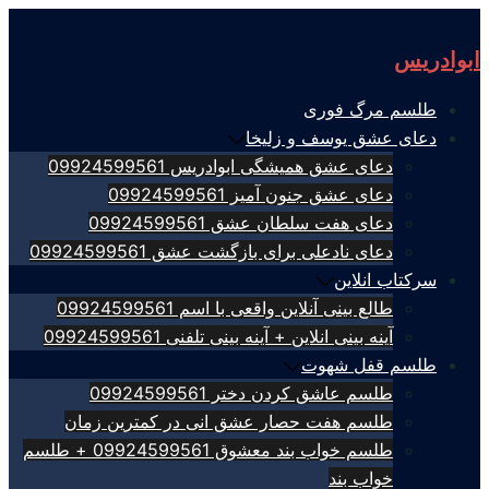
Skip
to
ابوادریس
content
طلسم مرگ فوری
دعای عشق یوسف و زلیخا
دعای عشق همیشگی ابوادریس 09924599561
دعای عشق جنون آمیز 09924599561
دعای هفت سلطان عشق 09924599561
دعای نادعلی برای بازگشت عشق 09924599561
سرکتاب انلاین
طالع بینی آنلاین واقعی با اسم 09924599561
آینه بینی انلاین + آینه بینی تلفنی 09924599561
طلسم قفل شهوت
طلسم عاشق کردن دختر 09924599561
طلسم هفت حصار عشق انی در کمترین زمان
طلسم خواب بند معشوق 09924599561 + طلسم
خواب بند