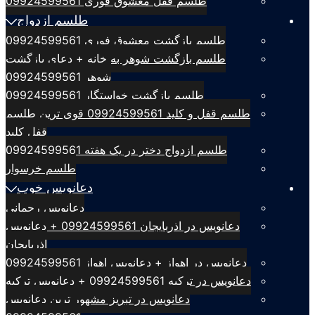
طلسم قفل معشوق فوری 09924599561
طلسم ازدواج
طلسم بازگشت معشوق فوری 09924599561
طلسم بازگشت شوهر به خانه + دعای بازگشت
شوهر 09924599561
طلسم بازگشت خواستگار 09924599561
طلسم قفل و کلید 09924599561 قوی ترین طلسم
قفل کلید
طلسم ازدواج دختر در یک هفته 09924599561
طلسم خرسوار
دعانویس خوب
دعانویس رحمانی
دعانویس در اذربایجان 09924599561 + دعانویس
اذربایجان
دعانویس در اهواز + دعانویس اهواز 09924599561
دعانویس در ترکیه 09924599561 + دعانویس ترکیه
دعانویس در تبریز مشهور ترین دعانویس