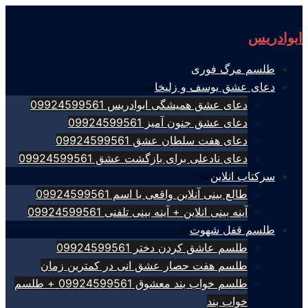
Skip
to
ابوادریس
content
طلسم مرگ فوری
دعای عشق یوسف و زلیخا
دعای عشق همیشگی ابوادریس 09924599561
دعای عشق جنون آمیز 09924599561
دعای هفت سلطان عشق 09924599561
دعای نادعلی برای بازگشت عشق 09924599561
سرکتاب انلاین
طالع بینی آنلاین واقعی با اسم 09924599561
آینه بینی انلاین + آینه بینی تلفنی 09924599561
طلسم قفل شهوت
طلسم عاشق کردن دختر 09924599561
طلسم هفت حصار عشق انی در کمترین زمان
طلسم خواب بند معشوق 09924599561 + طلسم
خواب بند