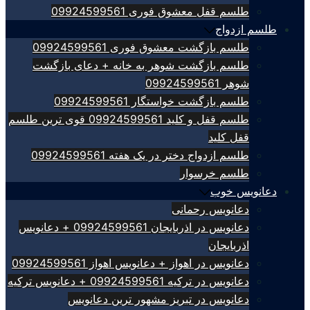
طلسم قفل معشوق فوری 09924599561
طلسم ازدواج
طلسم بازگشت معشوق فوری 09924599561
طلسم بازگشت شوهر به خانه + دعای بازگشت
شوهر 09924599561
طلسم بازگشت خواستگار 09924599561
طلسم قفل و کلید 09924599561 قوی ترین طلسم
قفل کلید
طلسم ازدواج دختر در یک هفته 09924599561
طلسم خرسوار
دعانویس خوب
دعانویس رحمانی
دعانویس در اذربایجان 09924599561 + دعانویس
اذربایجان
دعانویس در اهواز + دعانویس اهواز 09924599561
دعانویس در ترکیه 09924599561 + دعانویس ترکیه
دعانویس در تبریز مشهور ترین دعانویس