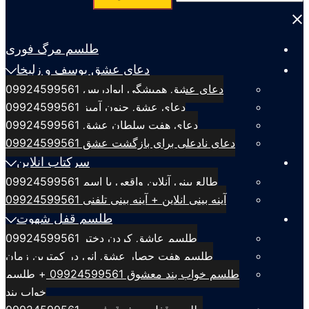
برای:
Close
menu
طلسم مرگ فوری
دعای عشق یوسف و زلیخا
دعای عشق همیشگی ابوادریس 09924599561
دعای عشق جنون آمیز 09924599561
دعای هفت سلطان عشق 09924599561
دعای نادعلی برای بازگشت عشق 09924599561
سرکتاب انلاین
طالع بینی آنلاین واقعی با اسم 09924599561
آینه بینی انلاین + آینه بینی تلفنی 09924599561
طلسم قفل شهوت
طلسم عاشق کردن دختر 09924599561
طلسم هفت حصار عشق انی در کمترین زمان
طلسم خواب بند معشوق 09924599561 + طلسم
خواب بند