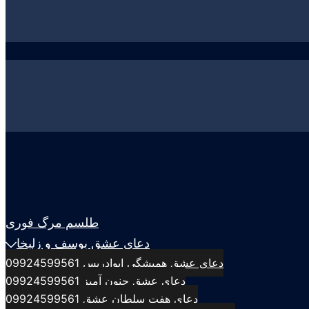
طلسم مرگ فوری
دعای عشق یوسف و زلیخا
دعای عشق همیشگی ابوادریس 09924599561
دعای عشق جنون آمیز 09924599561
دعای هفت سلطان عشق 09924599561