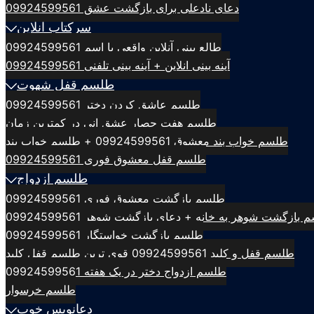
دعای نادعلی برای بازگشت عشق 09924599561
سرکتاب انلاین
طالع بینی آنلاین واقعی با اسم 09924599561
آینه بینی انلاین + آینه بینی تلفنی 09924599561
طلسم قفل شهوت
طلسم عاشق کردن دختر 09924599561
طلسم هفت حصار عشق انی در کمترین زمان
طلسم خواب بند معشوق 09924599561 + طلسم خواب بند
طلسم قفل معشوق فوری 09924599561
طلسم ازدواج
طلسم بازگشت معشوق فوری 09924599561
بازگشت شوهر به خانه + دعای بازگشت شوهر 09924599561
طلسم بازگشت خواستگار 09924599561
طلسم قفل و کلید 09924599561 قوی ترین طلسم قفل کلید
طلسم ازدواج دختر در یک هفته 09924599561
طلسم خرسوار
دعانویس خوب