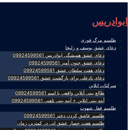
Skip
to
ابوادریس
content
طلسم مرگ فوری
دعای عشق یوسف و زلیخا
دعای عشق همیشگی ابوادریس 09924599561
دعای عشق جنون آمیز 09924599561
دعای هفت سلطان عشق 09924599561
دعای نادعلی برای بازگشت عشق 09924599561
سرکتاب انلاین
طالع بینی آنلاین واقعی با اسم 09924599561
آینه بینی انلاین + آینه بینی تلفنی 09924599561
طلسم قفل شهوت
طلسم عاشق کردن دختر 09924599561
طلسم هفت حصار عشق انی در کمترین زمان