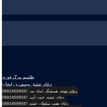
طلسم مرگ فوری
دعای عشق یوسف و زلیخا
دعای عشق همیشگی ابوادریس 09924599561
دعای عشق جنون آمیز 09924599561
دعای هفت سلطان عشق 09924599561