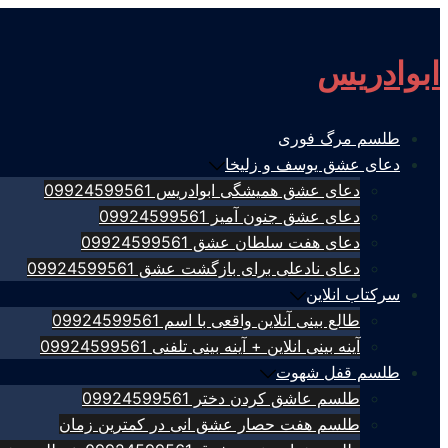
Skip
to
ابوادریس
content
طلسم مرگ فوری
دعای عشق یوسف و زلیخا
دعای عشق همیشگی ابوادریس 09924599561
دعای عشق جنون آمیز 09924599561
دعای هفت سلطان عشق 09924599561
دعای نادعلی برای بازگشت عشق 09924599561
سرکتاب انلاین
طالع بینی آنلاین واقعی با اسم 09924599561
آینه بینی انلاین + آینه بینی تلفنی 09924599561
طلسم قفل شهوت
طلسم عاشق کردن دختر 09924599561
طلسم هفت حصار عشق انی در کمترین زمان