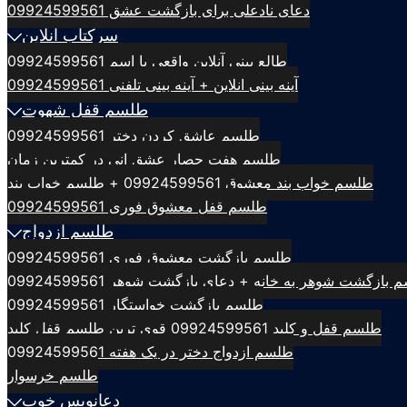
دعای نادعلی برای بازگشت عشق 09924599561
سرکتاب انلاین
طالع بینی آنلاین واقعی با اسم 09924599561
آینه بینی انلاین + آینه بینی تلفنی 09924599561
طلسم قفل شهوت
طلسم عاشق کردن دختر 09924599561
طلسم هفت حصار عشق انی در کمترین زمان
طلسم خواب بند معشوق 09924599561 + طلسم خواب بند
طلسم قفل معشوق فوری 09924599561
طلسم ازدواج
طلسم بازگشت معشوق فوری 09924599561
بازگشت شوهر به خانه + دعای بازگشت شوهر 09924599561
طلسم بازگشت خواستگار 09924599561
طلسم قفل و کلید 09924599561 قوی ترین طلسم قفل کلید
طلسم ازدواج دختر در یک هفته 09924599561
طلسم خرسوار
دعانویس خوب