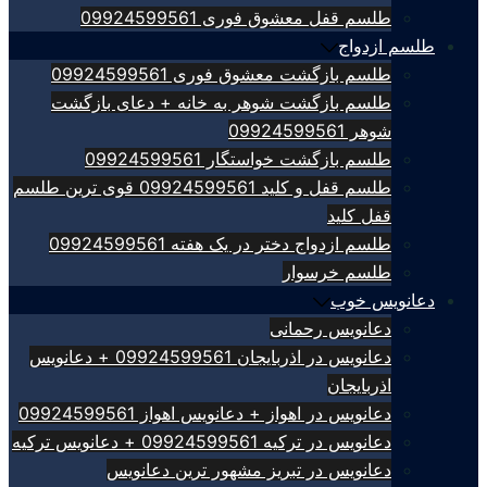
طلسم قفل معشوق فوری 09924599561
طلسم ازدواج
طلسم بازگشت معشوق فوری 09924599561
طلسم بازگشت شوهر به خانه + دعای بازگشت
شوهر 09924599561
طلسم بازگشت خواستگار 09924599561
طلسم قفل و کلید 09924599561 قوی ترین طلسم
قفل کلید
طلسم ازدواج دختر در یک هفته 09924599561
طلسم خرسوار
دعانویس خوب
دعانویس رحمانی
دعانویس در اذربایجان 09924599561 + دعانویس
اذربایجان
دعانویس در اهواز + دعانویس اهواز 09924599561
دعانویس در ترکیه 09924599561 + دعانویس ترکیه
دعانویس در تبریز مشهور ترین دعانویس