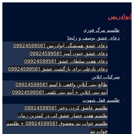
Skip
to
ابوادریس
content
طلسم مرگ فوری
دعای عشق یوسف و زلیخا
دعای عشق همیشگی ابوادریس 09924599561
دعای عشق جنون آمیز 09924599561
دعای هفت سلطان عشق 09924599561
دعای نادعلی برای بازگشت عشق 09924599561
سرکتاب انلاین
طالع بینی آنلاین واقعی با اسم 09924599561
آینه بینی انلاین + آینه بینی تلفنی 09924599561
طلسم قفل شهوت
طلسم عاشق کردن دختر 09924599561
طلسم هفت حصار عشق انی در کمترین زمان
طلسم خواب بند معشوق 09924599561 + طلسم
خواب بند