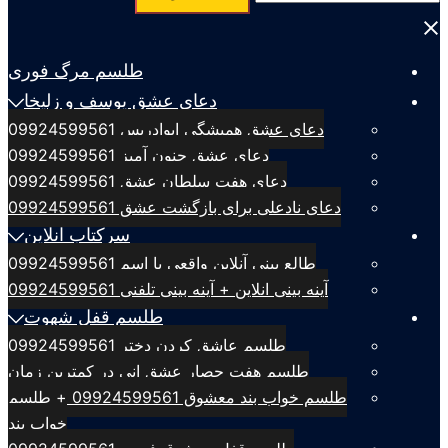
برای:
Close
menu
طلسم مرگ فوری
دعای عشق یوسف و زلیخا
دعای عشق همیشگی ابوادریس 09924599561
دعای عشق جنون آمیز 09924599561
دعای هفت سلطان عشق 09924599561
دعای نادعلی برای بازگشت عشق 09924599561
سرکتاب انلاین
طالع بینی آنلاین واقعی با اسم 09924599561
آینه بینی انلاین + آینه بینی تلفنی 09924599561
طلسم قفل شهوت
طلسم عاشق کردن دختر 09924599561
طلسم هفت حصار عشق انی در کمترین زمان
طلسم خواب بند معشوق 09924599561 + طلسم
خواب بند