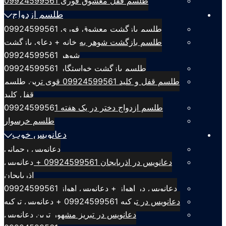
طلسم قفل معشوق فوری 09924599561
طلسم ازدواج
طلسم بازگشت معشوق فوری 09924599561
طلسم بازگشت شوهر به خانه + دعای بازگشت
شوهر 09924599561
طلسم بازگشت خواستگار 09924599561
طلسم قفل و کلید 09924599561 قوی ترین طلسم
قفل کلید
طلسم ازدواج دختر در یک هفته 09924599561
طلسم خرسوار
دعانویس خوب
دعانویس رحمانی
دعانویس در اذربایجان 09924599561 + دعانویس
اذربایجان
دعانویس در اهواز + دعانویس اهواز 09924599561
دعانویس در ترکیه 09924599561 + دعانویس ترکیه
دعانویس در تبریز مشهور ترین دعانویس