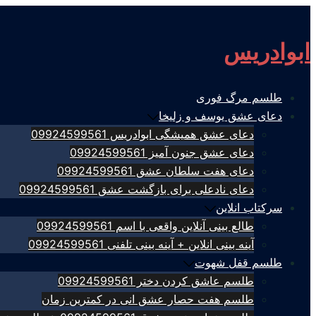
Skip
to
ابوادریس
content
طلسم مرگ فوری
دعای عشق یوسف و زلیخا
دعای عشق همیشگی ابوادریس 09924599561
دعای عشق جنون آمیز 09924599561
دعای هفت سلطان عشق 09924599561
دعای نادعلی برای بازگشت عشق 09924599561
سرکتاب انلاین
طالع بینی آنلاین واقعی با اسم 09924599561
آینه بینی انلاین + آینه بینی تلفنی 09924599561
طلسم قفل شهوت
طلسم عاشق کردن دختر 09924599561
طلسم هفت حصار عشق انی در کمترین زمان