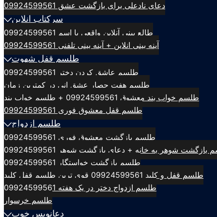
دعای نادعلی برای بازگشت عشق 09924599561
سرکتاب انلاین
طالع بینی آنلاین واقعی با اسم 09924599561
آینه بینی انلاین + آینه بینی تلفنی 09924599561
طلسم قفل شهوت
طلسم عاشق کردن دختر 09924599561
طلسم هفت حصار عشق انی در کمترین زمان
طلسم خواب بند معشوق 09924599561 + طلسم خواب بند
طلسم قفل معشوق فوری 09924599561
طلسم ازدواج
طلسم بازگشت معشوق فوری 09924599561
بازگشت شوهر به خانه + دعای بازگشت شوهر 09924599561
طلسم بازگشت خواستگار 09924599561
طلسم قفل و کلید 09924599561 قوی ترین طلسم قفل کلید
طلسم ازدواج دختر در یک هفته 09924599561
طلسم خرسوار
دعانویس خوب