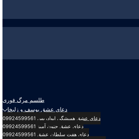
طلسم مرگ فوری
دعای عشق یوسف و زلیخا
دعای عشق همیشگی ابوادریس 09924599561
دعای عشق جنون آمیز 09924599561
دعای هفت سلطان عشق 09924599561