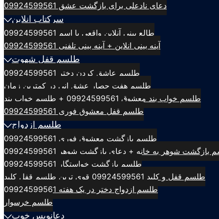
دعای نادعلی برای بازگشت عشق 09924599561
سرکتاب انلاین
طالع بینی آنلاین واقعی با اسم 09924599561
آینه بینی انلاین + آینه بینی تلفنی 09924599561
طلسم قفل شهوت
طلسم عاشق کردن دختر 09924599561
طلسم هفت حصار عشق انی در کمترین زمان
طلسم خواب بند معشوق 09924599561 + طلسم خواب بند
طلسم قفل معشوق فوری 09924599561
طلسم ازدواج
طلسم بازگشت معشوق فوری 09924599561
بازگشت شوهر به خانه + دعای بازگشت شوهر 09924599561
طلسم بازگشت خواستگار 09924599561
طلسم قفل و کلید 09924599561 قوی ترین طلسم قفل کلید
طلسم ازدواج دختر در یک هفته 09924599561
طلسم خرسوار
دعانویس خوب