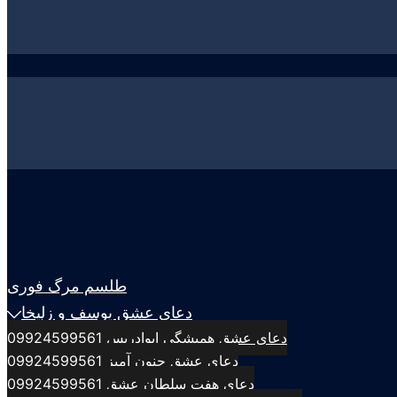
طلسم مرگ فوری
دعای عشق یوسف و زلیخا
دعای عشق همیشگی ابوادریس 09924599561
دعای عشق جنون آمیز 09924599561
دعای هفت سلطان عشق 09924599561