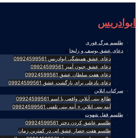
Skip
to
ابوادریس
content
طلسم مرگ فوری
دعای عشق یوسف و زلیخا
دعای عشق همیشگی ابوادریس 09924599561
دعای عشق جنون آمیز 09924599561
دعای هفت سلطان عشق 09924599561
دعای نادعلی برای بازگشت عشق 09924599561
سرکتاب انلاین
طالع بینی آنلاین واقعی با اسم 09924599561
آینه بینی انلاین + آینه بینی تلفنی 09924599561
طلسم قفل شهوت
طلسم عاشق کردن دختر 09924599561
طلسم هفت حصار عشق انی در کمترین زمان