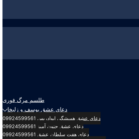
طلسم مرگ فوری
دعای عشق یوسف و زلیخا
دعای عشق همیشگی ابوادریس 09924599561
دعای عشق جنون آمیز 09924599561
دعای هفت سلطان عشق 09924599561