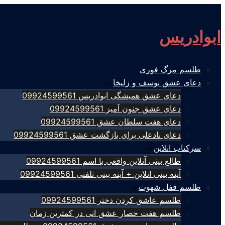
Skip
to
ابوادریس
content
طلسم مرگ فوری
دعای عشق یوسف و زلیخا
دعای عشق همیشگی ابوادریس 09924599561
دعای عشق جنون آمیز 09924599561
دعای هفت سلطان عشق 09924599561
دعای نادعلی برای بازگشت عشق 09924599561
سرکتاب انلاین
طالع بینی آنلاین واقعی با اسم 09924599561
آینه بینی انلاین + آینه بینی تلفنی 09924599561
طلسم قفل شهوت
طلسم عاشق کردن دختر 09924599561
طلسم هفت حصار عشق انی در کمترین زمان