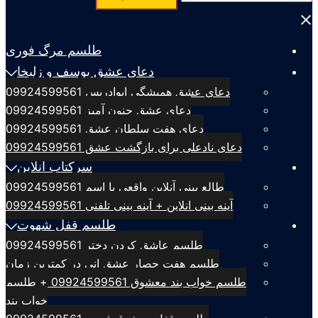
برای:
Close
menu
طلسم مرگ فوری
دعای عشق یوسف و زلیخا
دعای عشق همیشگی ابوادریس 09924599561
دعای عشق جنون آمیز 09924599561
دعای هفت سلطان عشق 09924599561
دعای نادعلی برای بازگشت عشق 09924599561
سرکتاب انلاین
طالع بینی آنلاین واقعی با اسم 09924599561
آینه بینی انلاین + آینه بینی تلفنی 09924599561
طلسم قفل شهوت
طلسم عاشق کردن دختر 09924599561
طلسم هفت حصار عشق انی در کمترین زمان
طلسم خواب بند معشوق 09924599561 + طلسم
خواب بند