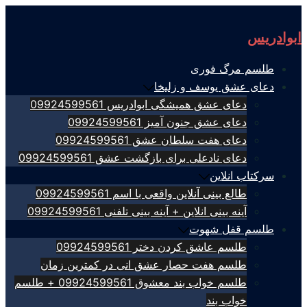
Skip
to
ابوادریس
content
طلسم مرگ فوری
دعای عشق یوسف و زلیخا
دعای عشق همیشگی ابوادریس 09924599561
دعای عشق جنون آمیز 09924599561
دعای هفت سلطان عشق 09924599561
دعای نادعلی برای بازگشت عشق 09924599561
سرکتاب انلاین
طالع بینی آنلاین واقعی با اسم 09924599561
آینه بینی انلاین + آینه بینی تلفنی 09924599561
طلسم قفل شهوت
طلسم عاشق کردن دختر 09924599561
طلسم هفت حصار عشق انی در کمترین زمان
طلسم خواب بند معشوق 09924599561 + طلسم
خواب بند