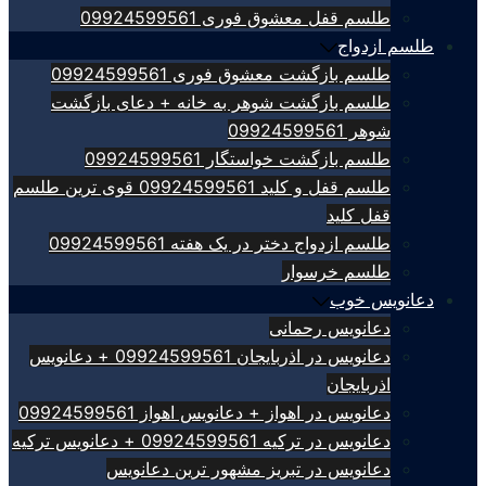
طلسم قفل معشوق فوری 09924599561
طلسم ازدواج
طلسم بازگشت معشوق فوری 09924599561
طلسم بازگشت شوهر به خانه + دعای بازگشت
شوهر 09924599561
طلسم بازگشت خواستگار 09924599561
طلسم قفل و کلید 09924599561 قوی ترین طلسم
قفل کلید
طلسم ازدواج دختر در یک هفته 09924599561
طلسم خرسوار
دعانویس خوب
دعانویس رحمانی
دعانویس در اذربایجان 09924599561 + دعانویس
اذربایجان
دعانویس در اهواز + دعانویس اهواز 09924599561
دعانویس در ترکیه 09924599561 + دعانویس ترکیه
دعانویس در تبریز مشهور ترین دعانویس