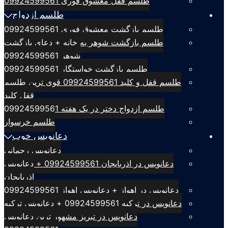
طلسم قفل معشوق فوری 09924599561
طلسم ازدواج
طلسم بازگشت معشوق فوری 09924599561
طلسم بازگشت شوهر به خانه + دعای بازگشت
شوهر 09924599561
طلسم بازگشت خواستگار 09924599561
طلسم قفل و کلید 09924599561 قوی ترین طلسم
قفل کلید
طلسم ازدواج دختر در یک هفته 09924599561
طلسم خرسوار
دعانویس خوب
دعانویس رحمانی
دعانویس در اذربایجان 09924599561 + دعانویس
اذربایجان
دعانویس در اهواز + دعانویس اهواز 09924599561
دعانویس در ترکیه 09924599561 + دعانویس ترکیه
دعانویس در تبریز مشهور ترین دعانویس