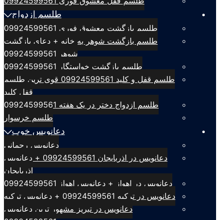
طلسم قفل معشوق فوری 09924599561
طلسم ازدواج
طلسم بازگشت معشوق فوری 09924599561
طلسم بازگشت شوهر به خانه + دعای بازگشت
شوهر 09924599561
طلسم بازگشت خواستگار 09924599561
طلسم قفل و کلید 09924599561 قوی ترین طلسم
قفل کلید
طلسم ازدواج دختر در یک هفته 09924599561
طلسم خرسوار
دعانویس خوب
دعانویس رحمانی
دعانویس در اذربایجان 09924599561 + دعانویس
اذربایجان
دعانویس در اهواز + دعانویس اهواز 09924599561
دعانویس در ترکیه 09924599561 + دعانویس ترکیه
دعانویس در تبریز مشهور ترین دعانویس