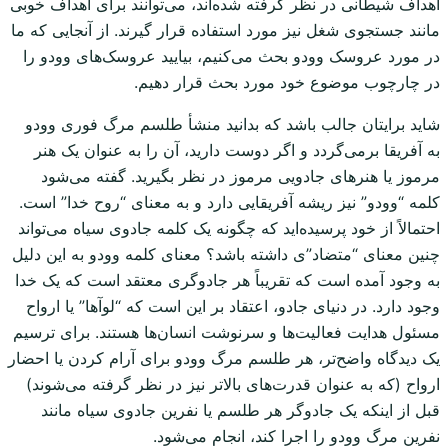
اهداف شیطانی در نظر گرفته شده‌اند، می‌توانند برای اهداف خوبی
مانند جستجوی شغل نیز مورد استفاده قرار گیرند. از آنجایی که ما
در مورد عروسک وودو بحث می‌کنیم، بیایید عروسک‌های وودو را
در چارچوب موضوع خود مورد بحث قرار دهیم.
شاید برایتان جالب باشد که بدانید منشأ طلسم مرگ فوری وودو
به آفریقا برمی‌گردد و اگر دوست دارید، آن را به عنوان یک هنر
مرموز یا هنرهای جادویی مرموز در نظر بگیرید. گفته می‌شود
کلمه “وودو” نیز ریشه آفریقایی دارد و به معنای “روح خدا” است.
احتمالاً از خود پرسیده‌اید که چگونه یک کلمه جادوی سیاه می‌تواند
چنین معنای “متضاد”ی داشته باشد؟ معنای کلمه وودو به این دلیل
به وجود آمده است که تقریباً هر جادوگری معتقد است که یک خدا
وجود دارد. در دنیای جادو، اعتقاد بر این است که “لوآها” یا ارواح
مسئول هدایت فعالیت‌ها و سرنوشت انسان‌ها هستند. برای ترسیم
یک دیدگاه واضح‌تر، هر طلسم مرگ وودو برای آرام کردن یا احضار
ارواح (که به عنوان قدرت‌های بالاتر نیز در نظر گرفته می‌شوند)
قبل از اینکه یک جادوگر هر طلسم یا نفرین جادوی سیاه مانند
نفرین مرگ وودو را اجرا کند، انجام می‌شود.