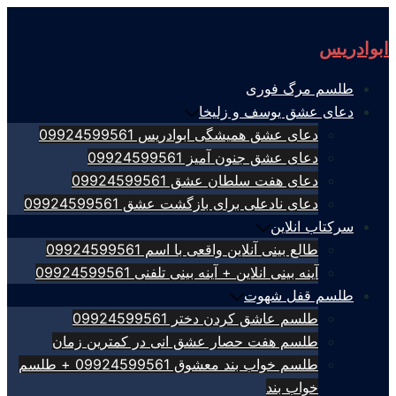
Skip
to
ابوادریس
content
طلسم مرگ فوری
دعای عشق یوسف و زلیخا
دعای عشق همیشگی ابوادریس 09924599561
دعای عشق جنون آمیز 09924599561
دعای هفت سلطان عشق 09924599561
دعای نادعلی برای بازگشت عشق 09924599561
سرکتاب انلاین
طالع بینی آنلاین واقعی با اسم 09924599561
آینه بینی انلاین + آینه بینی تلفنی 09924599561
طلسم قفل شهوت
طلسم عاشق کردن دختر 09924599561
طلسم هفت حصار عشق انی در کمترین زمان
طلسم خواب بند معشوق 09924599561 + طلسم
خواب بند