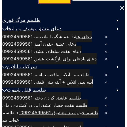
برای:
Close
menu
طلسم مرگ فوری
دعای عشق یوسف و زلیخا
دعای عشق همیشگی ابوادریس 09924599561
دعای عشق جنون آمیز 09924599561
دعای هفت سلطان عشق 09924599561
دعای نادعلی برای بازگشت عشق 09924599561
سرکتاب انلاین
طالع بینی آنلاین واقعی با اسم 09924599561
آینه بینی انلاین + آینه بینی تلفنی 09924599561
طلسم قفل شهوت
طلسم عاشق کردن دختر 09924599561
طلسم هفت حصار عشق انی در کمترین زمان
طلسم خواب بند معشوق 09924599561 + طلسم
خواب بند