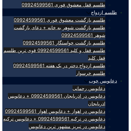
طلسم قفل معشوق فوری 09924599561
طلسم ازدواج
طلسم بازگشت معشوق فوری 09924599561
طلسم بازگشت شوهر به خانه + دعای بازگشت
شوهر 09924599561
طلسم بازگشت خواستگار 09924599561
طلسم قفل و کلید 09924599561 قوی ترین طلسم
قفل کلید
طلسم ازدواج دختر در یک هفته 09924599561
طلسم خرسوار
دعانویس خوب
دعانویس رحمانی
دعانویس در اذربایجان 09924599561 + دعانویس
اذربایجان
دعانویس در اهواز + دعانویس اهواز 09924599561
دعانویس در ترکیه 09924599561 + دعانویس ترکیه
دعانویس در تبریز مشهور ترین دعانویس